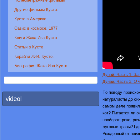
Полнометражные фильмы
Другие фильмы Кусто.
Кусто в Америке
Оазис в космосе. 1977
Книги Жака-Ива Кусто.
Статьи о Кусто
Корабли Ж-И. Кусто.
Биография Жака-Ива Кусто
Дунай. Часть 1. За
Дунай. Часть 3. О 
По поводу происхож
videol
натуралисты до сих
самом деле появилс
кот? Питается ли о
наоборот, река, ра
луговые травы? Где
Рожденный от неиз