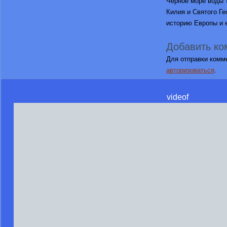
Черное море воды т
Килия и Святого Ге
историю Европы и е
Добавить ко
Для отправки комм
авторизоваться
.
videof