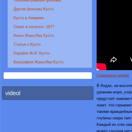
Полнометражные фильмы
Другие фильмы Кусто.
Кусто в Америке
Оазис в космосе. 1977
Книги Жака-Ива Кусто.
Статьи о Кусто
Корабли Ж-И. Кусто.
Биография Жака-Ива Кусто
Сокровища морей
В Андах, на высоте
videol
уровнем моря, уча
предстоит знакомст
знает, что скрываю
такими враждебным
глубины озера таят
Каждый из этих ка
может сегодня расс